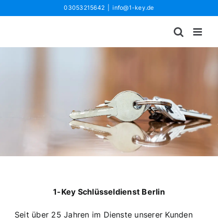
Zum
03053215642
|
info@1-key.de
Inhalt
springen
1-Key Schlüsseldienst Berlin
Seit über 25 Jahren im Dienste unserer Kunden