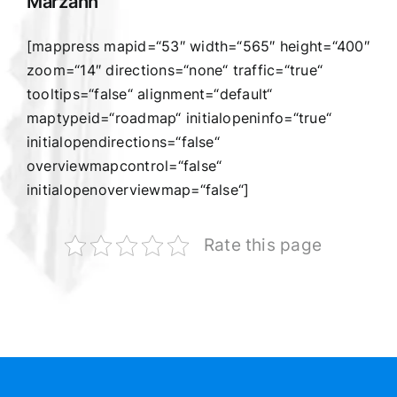
Marzahn
[mappress mapid=“53″ width=“565″ height=“400″
zoom=“14″ directions=“none“ traffic=“true“
tooltips=“false“ alignment=“default“
maptypeid=“roadmap“ initialopeninfo=“true“
initialopendirections=“false“
overviewmapcontrol=“false“
initialopenoverviewmap=“false“]
Rate this page