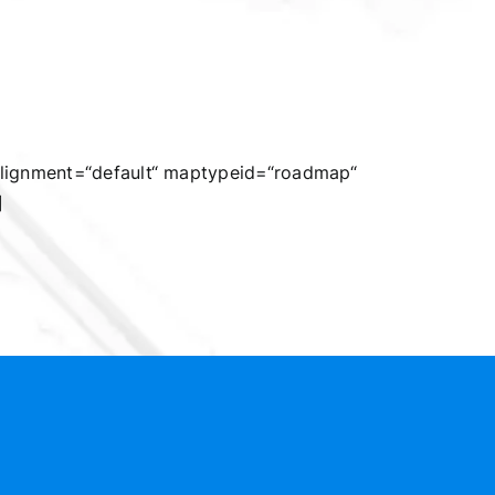
 alignment=“default“ maptypeid=“roadmap“
]