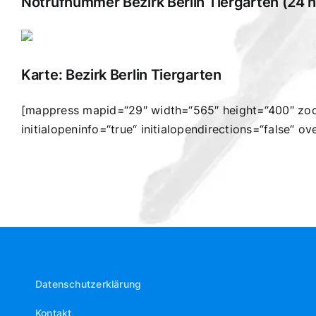
Notrufnummer Bezirk Berlin Tiergarten (24 h 
Karte: Bezirk Berlin Tiergarten
[mappress mapid=“29″ width=“565″ height=“400″ zoom
initialopeninfo=“true“ initialopendirections=“false“ 
Datenschutzerklärung
Kontakt