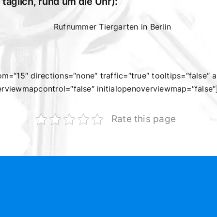
täglich, rund um die Uhr):
=“15″ directions=“none“ traffic=“true“ tooltips=“false“
overviewmapcontrol=“false“ initialopenoverviewmap=“false“
Rate this page