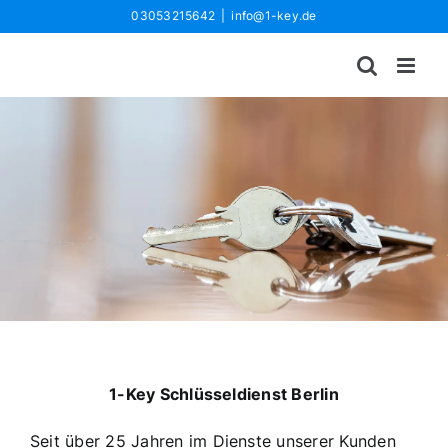
Zum
03053215642
|
info@1-key.de
Inhalt
springen
1-Key Schlüsseldienst Berlin
Seit über 25 Jahren im Dienste unserer Kunden